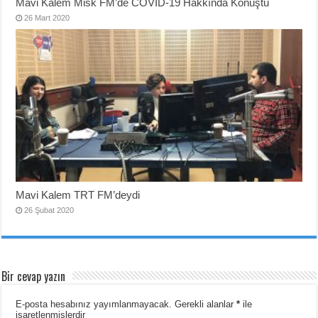
Mavi Kalem Misk FM’de COVID-19 Hakkında Konuştu
26 Mart 2020
Mavi Kalem TRT FM’deydi
26 Şubat 2020
Bir cevap yazın
E-posta hesabınız yayımlanmayacak.
Gerekli alanlar
*
ile
işaretlenmişlerdir