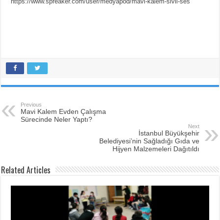
https://www.spreaker.com/user/medyapod/mavi-kalem-sivil-ses
Previous
Mavi Kalem Evden Çalışma
Sürecinde Neler Yaptı?
Next
İstanbul Büyükşehir
Belediyesi’nin Sağladığı Gıda ve
Hijyen Malzemeleri Dağıtıldı
Related Articles