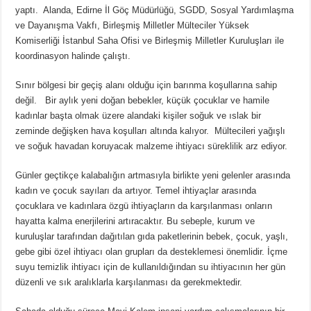
yaptı. Alanda, Edirne İl Göç Müdürlüğü, SGDD, Sosyal Yardımlaşma
ve Dayanışma Vakfı, Birleşmiş Milletler Mülteciler Yüksek
Komiserliği İstanbul Saha Ofisi ve Birleşmiş Milletler Kuruluşları ile
koordinasyon halinde çalıştı.
Sınır bölgesi bir geçiş alanı olduğu için barınma koşullarına sahip
değil. Bir aylık yeni doğan bebekler, küçük çocuklar ve hamile
kadınlar başta olmak üzere alandaki kişiler soğuk ve ıslak bir
zeminde değişken hava koşulları altında kalıyor. Mültecileri yağışlı
ve soğuk havadan koruyacak malzeme ihtiyacı süreklilik arz ediyor.
Günler geçtikçe kalabalığın artmasıyla birlikte yeni gelenler arasında
kadın ve çocuk sayıları da artıyor. Temel ihtiyaçlar arasında
çocuklara ve kadınlara özgü ihtiyaçların da karşılanması onların
hayatta kalma enerjilerini artıracaktır. Bu sebeple, kurum ve
kuruluşlar tarafından dağıtılan gıda paketlerinin bebek, çocuk, yaşlı,
gebe gibi özel ihtiyacı olan grupları da desteklemesi önemlidir. İçme
suyu temizlik ihtiyacı için de kullanıldığından su ihtiyacının her gün
düzenli ve sık aralıklarla karşılanması da gerekmektedir.