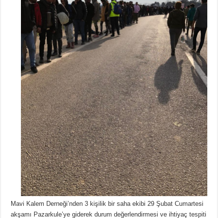
Mavi Kalem Derneği’nden 3 kişilik bir saha ekibi 29 Şubat Cumartesi
akşamı Pazarkule’ye giderek durum değerlendirmesi ve ihtiyaç tespiti