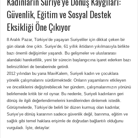
Kadınların Suriye’ye Dönüş Kaygıları:
Güvenlik, Eğitim ve Sosyal Destek
Eksikliği Öne Çıkıyor
8 Aralık Pazar, Türkiye’de yaşayan Suriyeliler için dikkat çeken bir
gün olarak öne çıktı. Suriye’de, 61 yıllık iktidarın yıkılmasıyla birlikte
bazı önemli değişimler yaşandı. Bu gelişmeler ve uluslararası
alandaki hareketlilik, yeni bir sürecin başlangıcına işaret ederken bazı
belirsizlikleri de beraberinde getirdi.
2012 yılından bu yana MaviKalem, Suriyeli kadın ve çocuklara
yönelik çalışmalarını sürdürmektedir. Onların yaşamlarını etkileyen
ve önceliklerini değiştirebilecek her gündem, çalışmalarımızın yönünü
belirlemede kritik bir rol oynar. Bu nedenle, Suriyeli kadınların geri
dönüş ile ilgili değerlendirmelerini kendilerinden dinlemek istedik.
Görüşmelerde, Türkiye’de belirli bir düzen kurmuş olan kadınlar,
Suriye’ye dönüş kararının sadece güvenlik değil, barınma, eğitim ve
sağlık gibi temel haklara erişimle de doğrudan bağlantılı olduğunu
vurguladı. İşte, detaylar: